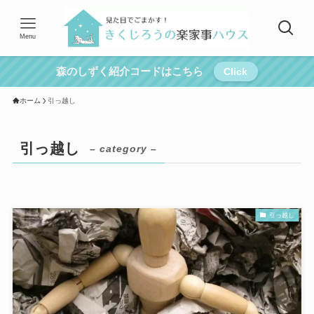
Menu
森のしずく紹介コードはこちら
Click
ホーム
引っ越し
引っ越し
– category –
引っ越し