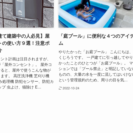
建て建築中の人必見】屋
「庭プール」に便利な４つのアイ
トの使い方９選！注意ポ
ム
介
やりたかった「お庭プール」 こんにちは
くじろうです。 一戸建てに引っ越してや
セント計画は注目されますが、
かったことのひとつが「お庭プール」。 
「屋外コンセント」。 屋外コ
ションでは「プール禁止」と明記していな
けると、屋外で使うこんな物が
ものの、大量の水を一度に流してはいけな
ます。 高圧洗浄機 芝刈り機
という管理規約のため、周りの目を気...
生ごみ処理機 防犯センサー、防犯カ
プ 虫よけ、猫除け E...
2022-10-24