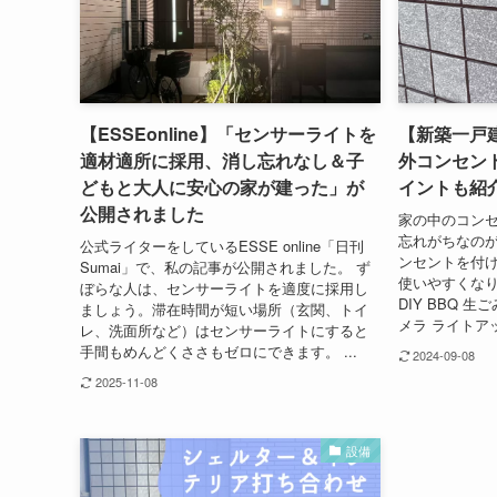
【ESSEonline】「センサーライトを
【新築一戸
適材適所に採用、消し忘れなし＆子
外コンセン
どもと大人に安心の家が建った」が
イントも紹
公開されました
家の中のコン
忘れがちなのが
公式ライターをしているESSE online「日刊
ンセントを付
Sumai」で、私の記事が公開されました。 ず
使いやすくなり
ぼらな人は、センサーライトを適度に採用し
DIY BBQ 
ましょう。滞在時間が短い場所（玄関、トイ
メラ ライトアッ
レ、洗面所など）はセンサーライトにすると
手間もめんどくささもゼロにできます。 ...
2024-09-08
2025-11-08
設備