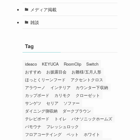
メディア掲載
雑談
Tag
ideaco
KEYUCA
RoomClip
Switch
おすすめ
お披露目会
お雛様/五月人形
ほっとくリーンフード
アクセントクロス
アラウーノ
インテリア
カウンター下収納
カップボード
カリモク
クローゼット
サンゲツ
セリア
ソファー
ダイニング側収納
ダークブラウン
テレビボード
トイレ
パナソニックホームズ
パモウナ
フレッシュロック
フロアコーテイング
ペット
ホワイト