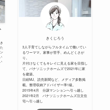
テ
きくじろう
、き
3人子育てしながらフルタイムで働いてい
りた
マン
るワーママ。家事が苦手、めんどくさが
い
り。
い
片付けなくてもキレイに見える家を目指し
て、パナソニックホームズで2021年に家
を建築。
日経MJ、読売新聞など、メディア多数掲
載。整理収納アドバイザー準1級。
2015年4月 分譲マンションへ引っ越し
2021年2月 パナソニックホームズ注文住
宅へ引っ越し