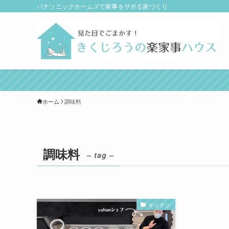
パナソニックホームズで家事をサボる家づくり
ホーム
調味料
調味料
– tag –
キッチン