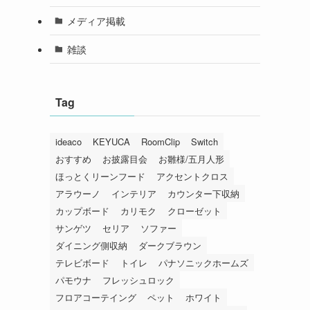
メディア掲載
雑談
Tag
ideaco
KEYUCA
RoomClip
Switch
おすすめ
お披露目会
お雛様/五月人形
ほっとくリーンフード
アクセントクロス
アラウーノ
インテリア
カウンター下収納
カップボード
カリモク
クローゼット
サンゲツ
セリア
ソファー
ダイニング側収納
ダークブラウン
テレビボード
トイレ
パナソニックホームズ
パモウナ
フレッシュロック
フロアコーテイング
ペット
ホワイト