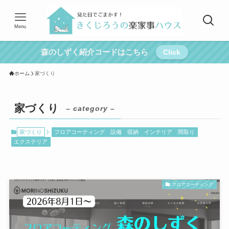
Menu
森のしずく紹介コードはこちら
Click
ホーム
家づくり
家づくり
– category –
家づくり
フロアコーティング
設備
収納
インテリア
間取り
エクステリア
フロアコーティング