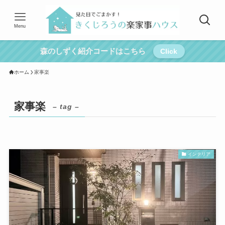
Menu
森のしずく紹介コードはこちら
Click
ホーム
家事楽
家事楽
– tag –
インテリア