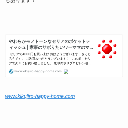
もあります！
www.kikujiro-happy-home.com