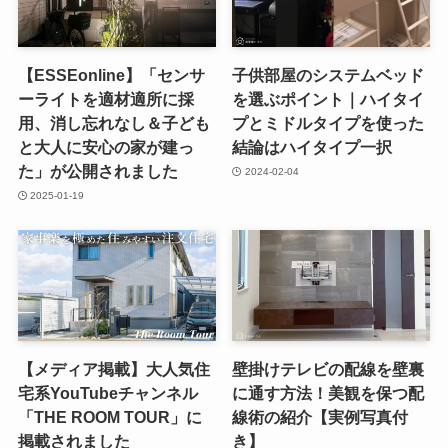
【ESSEonline】「センサ
子供部屋のシステムベッド
ーライトを適材適所に採
を選ぶポイント｜ハイタイ
用、消し忘れなし＆子ども
プとミドルタイプを使った
と大人に安心の家が建っ
結論はハイタイプ一択
た」が公開されました
2024-02-04
2025-01-19
【メディア掲載】大人気住
壁掛けテレビの配線を壁裏
宅系YouTubeチャンネル
に通す方法！美観を保つ配
「THE ROOM TOUR」に
線術の紹介【実例写真付
掲載されました
き】