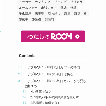
メーカー
ランキング
リビング
リリカラ
ルームツアー
出張シェフ
壁紙
外構
子供部屋
家事楽
引っ越し
新居
新築
机
楽家事
洗濯機
調味料
Contents
トリプルワイドIH排気口カバーの特徴
トリプルワイドIHに排気口はある
トリプルワイドIHに排気口カバーが必要な
理由３つ
IHの故障を防ぐ
凸凹排気パネルの掃除頻度を減らす
排気場所を確保できる