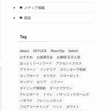
メディア掲載
雑談
Tag
ideaco
KEYUCA
RoomClip
Switch
おすすめ
お披露目会
お雛様/五月人形
ほっとくリーンフード
アクセントクロス
アラウーノ
インテリア
カウンター下収納
カップボード
カリモク
クローゼット
サンゲツ
セリア
ソファー
ダイニング側収納
ダークブラウン
テレビボード
トイレ
パナソニックホームズ
パモウナ
フレッシュロック
フロアコーテイング
ペット
ホワイト