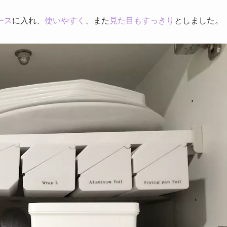
ース
に入れ、
使いやすく
、また
見た目もすっきり
としました。