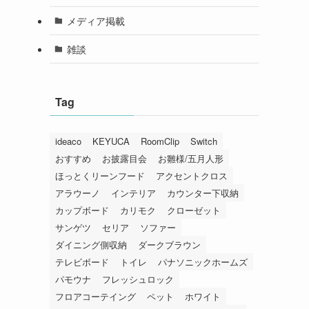
メディア掲載
雑談
Tag
ideaco
KEYUCA
RoomClip
Switch
おすすめ
お披露目会
お雛様/五月人形
ほっとくリーンフード
アクセントクロス
アラウーノ
インテリア
カウンター下収納
カップボード
カリモク
クローゼット
サンゲツ
セリア
ソファー
ダイニング側収納
ダークブラウン
テレビボード
トイレ
パナソニックホームズ
パモウナ
フレッシュロック
フロアコーテイング
ペット
ホワイト