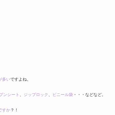
が多い
ですよね。
ブンシート
、
ジップロック
、
ビニール袋
・・・などなど。
ですか
？！