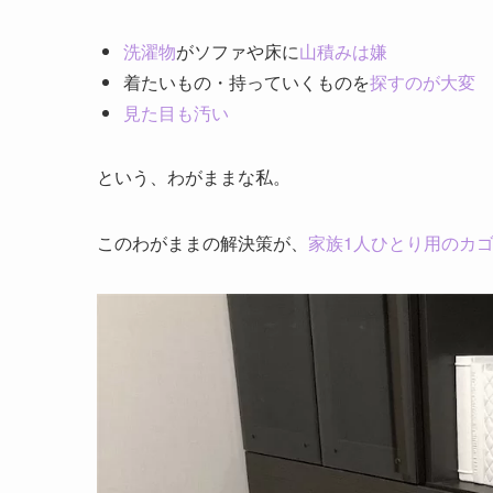
洗濯物
が
ソファや床に
山積みは嫌
着たいもの・持っていくものを
探すのが大変
見た目も汚い
という、わがままな私。
このわがままの解決策が、
家族1人ひとり用のカ