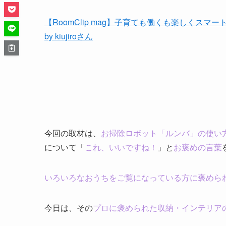
【RoomClip mag】子育ても働くも楽しく
by kiujiroさん
今回の取材は、
お掃除ロボット「ルンバ」の
使い
について「
これ、いいですね！
」と
お褒めの言葉
いろいろなおうちをご覧になっている方に褒めら
今
日は、その
プロに褒められた収納・インテリア