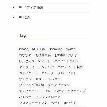
メディア掲載
雑談
Tag
ideaco
KEYUCA
RoomClip
Switch
おすすめ
お披露目会
お雛様/五月人形
ほっとくリーンフード
アクセントクロス
アラウーノ
インテリア
カウンター下収納
カップボード
カリモク
クローゼット
サンゲツ
セリア
ソファー
ダイニング側収納
ダークブラウン
テレビボード
トイレ
パナソニックホームズ
パモウナ
フレッシュロック
フロアコーテイング
ペット
ホワイト