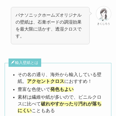
パナソニックホームズオリジナル
の壁紙は、石膏ボードの調湿効果
きくじろう
を最大限に活かす、透湿クロスで
す。
輸入壁紙とは
その名の通り、海外から輸入している壁
紙。
アクセントクロス
におすすめ！
豊富な色使いで
発色もよい
素材は繊維や紙が多いので、ビニルクロ
スに比べて
破れやすかったり汚れが落ち
にくい
こともある