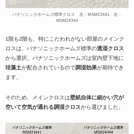
パナソニックホームズ標準クロス 左：MSM23441、右：
MSM24344
1階も2階も、特にこだわれがない部屋のメインク
ロスは、パナソニックホームズ標準の
透湿クロス
から選択。パナソニックホームズは室内壁下地に
珪藻土
が配合されているので
調湿効果
が期待でき
ます。
そのため、メインクロスは
壁紙自体に細かい穴が
空いて空気が通れる調湿クロス
から選びました。