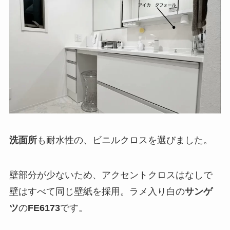
洗面所
も耐水性の、ビニルクロスを選びました。
壁部分が少ないため、アクセントクロスはなしで
壁はすべて同じ壁紙を採用。ラメ入り白の
サンゲ
ツ
の
FE6173
です。