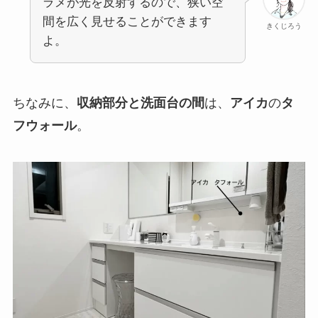
ラメが光を反射するので、狭い空
間を広く見せることができます
きくじろう
よ。
ちなみに、
収納部分と洗面台の間
は、
アイカ
の
タ
フウォール
。