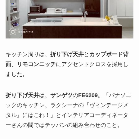
キッチン周りは、
折り下げ天井
と
カップボード背
面
、
リモコンニッチ
にアクセントクロスを採用し
ました。
折り下げ天井
は、
サンゲツ
の
FE6209
。「パナソニ
ックのキッチン、ラクシーナの『ヴィンテージメ
タル』にはこれ！」とインテリアコーディネータ
ーさんの間ではテッパンの組み合わせのこと。