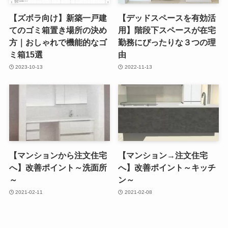
【ズボラ向け】新築一戸建
【デッドスペースを有効活
てのゴミ箱置き場所の決め
用】階段下スペースが在宅
方｜おしゃれで機能的なゴ
勤務にぴったりな３つの理
ミ箱15選
由
2023-10-13
2022-11-13
【マンションから注文住宅
【マンション→注文住宅
へ】改善ポイント～洗面所
へ】改善ポイント～キッチ
～
ン～
2021-02-11
2021-02-08