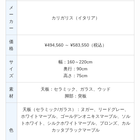
メ
ー
カリガリス（イタリア）
カ
ー
価
¥494,560 ～ ¥583,550（税込）
格
サ
幅：160～220cm
イ
奥行：90cm
ズ
高さ：75cm
素
天板：セラミック、ガラス、ウッド
材
脚部：突板
天板（セラミック/ガラス）：ヌガー、リードグレー、
ホワイトマーブル、ゴールデンオニキスマーブル、ソル
トホワイト、シルクホワイトマーブル、ブロンズ、カル
色
カッタブラックマーブル